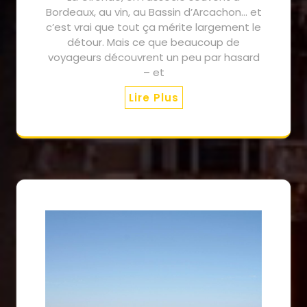
Bordeaux, au vin, au Bassin d’Arcachon… et
c’est vrai que tout ça mérite largement le
détour. Mais ce que beaucoup de
voyageurs découvrent un peu par hasard
– et
Lire Plus