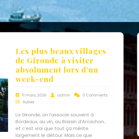
Les plus beaux villages
de Gironde à visiter
absolument lors d’un
week-end
11 mars, 2026
admin
0 Comments
Autres
La Gironde, on l’associe souvent à
Bordeaux, au vin, au Bassin d’Arcachon…
et c’est vrai que tout ça mérite
largement le détour. Mais ce que