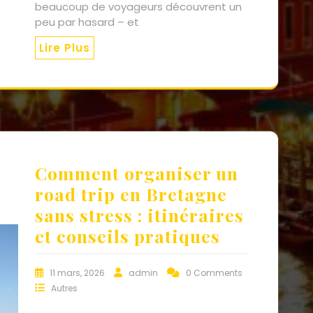
beaucoup de voyageurs découvrent un
peu par hasard – et
Lire Plus
Comment organiser un
road trip en Bretagne
sans stress : itinéraires
et conseils pratiques
11 mars, 2026
admin
0 Comments
Autres